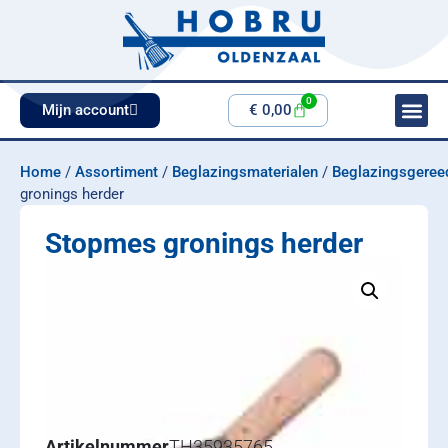
0
Mijn account
€
0,00
Home
/
Assortiment
/
Beglazingsmaterialen
/
Beglazingsgeree
gronings herder
Stopmes gronings herder
Artikelnummer
TH35935765