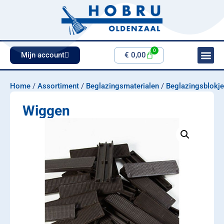
0
Mijn account
€
0,00
Home
/
Assortiment
/
Beglazingsmaterialen
/
Beglazingsblokj
Wiggen