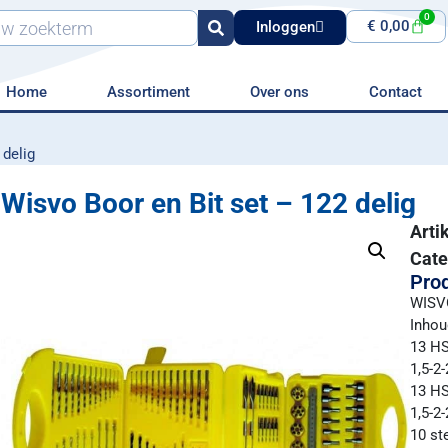
0
€
0,00
Inloggen
Home
Assortiment
Over ons
Contact
 delig
Wisvo Boor en Bit set – 122 delig
Art
Cate
Prod
WISV
Inhou
13 H
1,5-2-
13 HS
1,5-2-
10 st