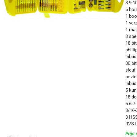
8-9-
5 hou
1 bo
1 ver
1 mag
3 spe
18 bi
philli
inbus
30 bi
sleuf
pozid
inbus 
5 kun
18 do
5-6-7
3/16-
3 HSS
RVS 
Prijs