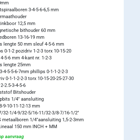
10mm
tspiraalboren 3-4-5-6-6,5 mm
ormaathouder
zinkboor 12,5 mm
netische bithouder 60 mm
edboren 13-16-19 mm
ts lengte 50 mm sleuf 4-5-6 mm
ps 0-1-2 pozidriv 1-2-3 torx 10-15-20
 4-5-6 mm 4-kant nr. 1-2-3
ts lengte 25mm
 3-4-5-5-6-7mm phillips 0-1-1-2-2-3
riv 0-1-1-2-2-3 torx 10-15-20-25-27-30
2-2.5-3-4-5-6
ststof Bitshouder
pbits 1/4″ aansluiting
-8-9-10-11-12-13 mm
7/32-1/4-9/32-5/16-11/32-3/8-7/16-1/2″
 metaalboren 1/4″aansluiting 1,5-2-3mm
Lineaal 150 mm INCH + MM
 op aanvraag